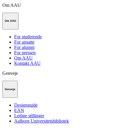
Om AAU
Om AAU
For studerende
For ansatte
For alumni
For pressen
Om AAU
Kontakt AAU
Genveje
Genveje
Designguide
EAN
Ledige stillinger
Aalborg Universitetsbibliotek